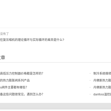
 没有了
往复压缩机的理论循环与实际循环的差异是什么?
文章
高低压力控制器价格都是怎样的？
制冷系统维修
的热力膨胀阀系列产品
丹佛斯热力膨
foss阀件主要都有哪些？
丹佛斯热力
备这些问题很常见，遇到怎么办？
danfos