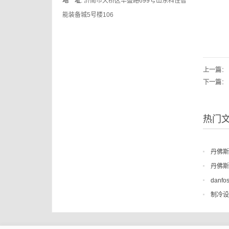
地 址
: 济南市天桥区华盛路699号山东科佳智
能装备城5号楼106
上一篇
：
下一篇
：
热门
丹佛斯
丹佛斯
dan
制冷设