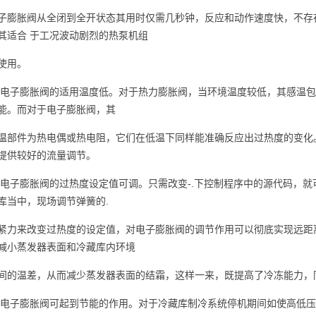
子膨胀阀从全闭到全开状态其用时仅需几秒钟，反应和动作速度快，不存
其适合 于工况波动剧烈的热泵机组
使用。
2)电子膨胀阀的适用温度低。对于热力膨胀阀，当环境温度较低，其感温
能。而对于电子膨胀阀，其
温部件为热电偶或热电阻，它们在低温下同样能准确反应出过热度的变化
提供较好的流量调节。
3)电子膨胀阀的过热度设定值可调。只需改变-.下控制程序中的源代码，
库当中，现场调节弹簧的.
紧力来改变过热度的设定值，对电子膨胀阀的调节作用可以彻底实现远距
减小蒸发器表面和冷藏库内环境
间的温差，从而减少蒸发器表面的结霜，这样一来，既提高了冷冻能力，
4)电子膨胀阀可起到节能的作用。对于冷藏库制冷系统停机期间如使高低