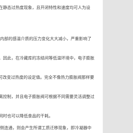
在静态过热度现象，且开闭特性和速度均可人为设
包内部的感温介质的压力变化大大减小，严重影响了
。因此，在冷藏库的冻结间等低温环境中，电子膨胀
就可改变过热度的设定值。完全不像热力膨胀阀那样要
离控制，并且电子膨胀阀可根据不同需要灵活调整过
同时也可以降低食品的干耗。
压侧连通，则会产生所谓工质迁移现象，即冷凝器中