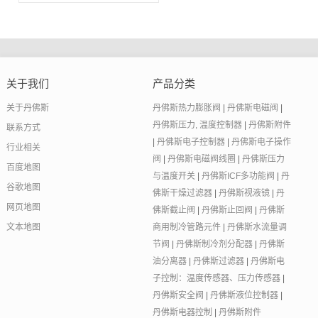
关于我们
产品分类
关于丹佛斯
丹佛斯热力膨胀阀
|
丹佛斯电磁阀
|
丹佛斯压力, 温度控制器
|
丹佛斯附件
联系方式
|
丹佛斯电子控制器
|
丹佛斯电子操作
行业相关
阀
|
丹佛斯电磁阀线圈
|
丹佛斯压力
百度地图
与温度开关
|
丹佛斯ICF多功能阀
|
丹
谷歌地图
佛斯干燥过滤器
|
丹佛斯视液镜
|
丹
网页地图
佛斯截止阀
|
丹佛斯止回阀
|
丹佛斯
文本地图
商用制冷管路元件
|
丹佛斯水流量调
节阀
|
丹佛斯制冷剂分配器
|
丹佛斯
油分离器
|
丹佛斯过滤器
|
丹佛斯电
子控制：温度传感器、压力传感器
|
丹佛斯安全阀
|
丹佛斯液位控制器
|
丹佛斯电器控制
|
丹佛斯附件