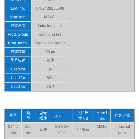
EAN no.
5702428255608
More info.
M24X1
包装形式
Industrial pack
Prod. Group
Sight glasses
Prod. name
Sight glass saddle
包装数量
80 pc
型号描述
管件
Used for
SG
Used for
SG+
Used for
SGP
类
型号
接口尺
More i
货号
Used for
包装形式
型
描述
寸 [in]
nfo.
014-1
Sad
SG SG+
M24X
Industrial
管件
1 1/8 in
056
dle
SGP
1
pack