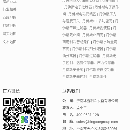
丹佛斯压力, 温度控制器
|
丹佛斯附件
联系方式
|
丹佛斯电子控制器
|
丹佛斯电子操作
行业相关
阀
|
丹佛斯电磁阀线圈
|
丹佛斯压力
百度地图
与温度开关
|
丹佛斯ICF多功能阀
|
丹
谷歌地图
佛斯干燥过滤器
|
丹佛斯视液镜
|
丹
网页地图
佛斯截止阀
|
丹佛斯止回阀
|
丹佛斯
文本地图
商用制冷管路元件
|
丹佛斯水流量调
节阀
|
丹佛斯制冷剂分配器
|
丹佛斯
油分离器
|
丹佛斯过滤器
|
丹佛斯电
子控制：温度传感器、压力传感器
|
丹佛斯安全阀
|
丹佛斯液位控制器
|
丹佛斯电器控制
|
丹佛斯附件
官方微信
联系我们
公 司
：济南冰雪制冷设备有限公司
联系人
：孟小平
电 话
：400-0531-128
邮 箱
：sales@bingxuegroup.com
地 址
：济南市天桥区华盛路699号