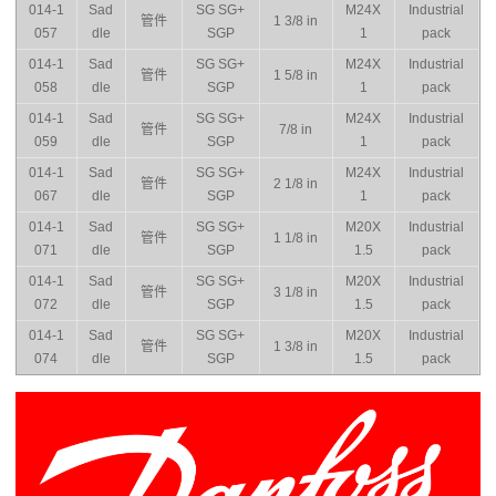
014-1
Sad
SG SG+
M24X
Industrial
管件
1 3/8 in
057
dle
SGP
1
pack
014-1
Sad
SG SG+
M24X
Industrial
管件
1 5/8 in
058
dle
SGP
1
pack
014-1
Sad
SG SG+
M24X
Industrial
管件
7/8 in
059
dle
SGP
1
pack
014-1
Sad
SG SG+
M24X
Industrial
管件
2 1/8 in
067
dle
SGP
1
pack
014-1
Sad
SG SG+
M20X
Industrial
管件
1 1/8 in
071
dle
SGP
1.5
pack
014-1
Sad
SG SG+
M20X
Industrial
管件
3 1/8 in
072
dle
SGP
1.5
pack
014-1
Sad
SG SG+
M20X
Industrial
管件
1 3/8 in
074
dle
SGP
1.5
pack