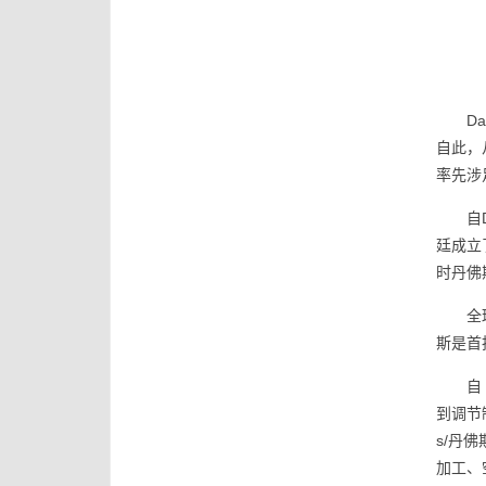
D
自此，
率先涉
自
廷成立
时丹佛
全
斯是首
自
到调节
s/丹
加工、