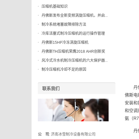
压缩机基础知识
丹佛斯发布全新变频涡旋压缩机，并启...
制冷系统堵塞故障排除方法
冷库活塞式制冷压缩机的运行操作管理
丹佛斯15HP冷冻涡旋压缩机
丹佛斯TH压缩机荣膺2018 AHR创新奖
风冷式冷水机制冷压缩机的六大保护器...
制冷压缩机冷却不足的原因
丹
联系我们
佛斯电
安装和
和空调
氨（R
丹
公 司
: 济南冰雪制冷设备有限公司