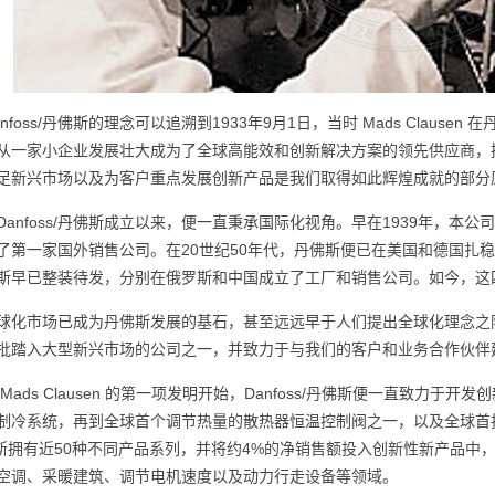
anfoss/丹佛斯的理念可以追溯到1933年9月1日，当时 Mads Clause
从一家小企业发展壮大成为了全球高能效和创新解决方案的领先供应商，拥有
足新兴市场以及为客户重点发展创新产品是我们取得如此辉煌成就的部分
Danfoss/丹佛斯成立以来，便一直秉承国际化视角。早在1939年，本
了第一家国外销售公司。在20世纪50年代，丹佛斯便已在美国和德国扎稳
斯早已整装待发，分别在俄罗斯和中国成立了工厂和销售公司。如今，这
球化市场已成为丹佛斯发展的基石，甚至远远早于人们提出全球化理念之
批踏入大型新兴市场的公司之一，并致力于与我们的客户和业务合作伙伴
 Mads Clausen 的第一项发明开始，Danfoss/丹佛斯便一直致
制冷系统，再到全球首个调节热量的散热器恒温控制阀之一，以及全球首批
佛斯拥有近50种不同产品系列，并将约4%的净销售额投入创新性新产品中，
空调、采暖建筑、调节电机速度以及动力行走设备等领域。