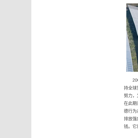
2
持全球
努力，
在此期
德行为
排放强
钱。它就