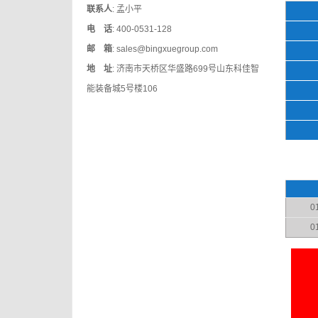
联系人
: 孟小平
电 话
: 400-0531-128
邮 箱
: sales@bingxuegroup.com
地 址
: 济南市天桥区华盛路699号山东科佳智
能装备城5号楼106
0
0