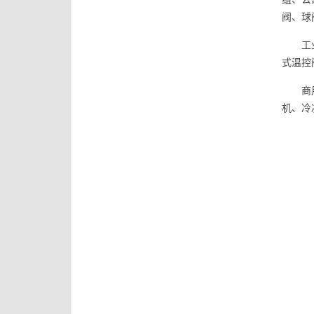
阀、球阀
工
式温控
商
机、冷