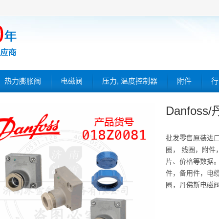
热力膨胀阀
电磁阀
压力, 温度控制器
附件
行
Danfos
批发零售原装进
圈， 线圈，附件
片、价格等数据。 
件，备用件，电
圈，丹佛斯电磁