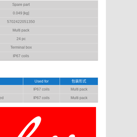
Spare part
0.049 [kg]
5702422051350
Multi pack
24 pc
Terminal box
IP67 coils
Used for
包装形式
IP67 coils
Multi pack
led
IP67 coils
Multi pack