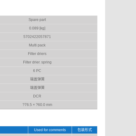
Spare part
0.089 [kg]
5702422057871
Multi pack
Filter driers
Filter drier. spring
6 PC
端盖弹簧
端盖弹簧
DCR
?76.5 × ?60.0 mm
Used for comments
包装形式