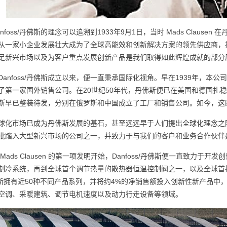
anfoss/丹佛斯的理念可以追溯到1933年9月1日，当时 Mads Clause
从一家小企业发展壮大成为了全球高能效和创新解决方案的领先供应商，拥有
足新兴市场以及为客户重点发展创新产品是我们取得如此辉煌成就的部分
Danfoss/丹佛斯成立以来，便一直秉承国际化视角。早在1939年，本
了第一家国外销售公司。在20世纪50年代，丹佛斯便已在美国和德国扎稳
斯早已整装待发，分别在俄罗斯和中国成立了工厂和销售公司。如今，这
球化市场已成为丹佛斯发展的基石，甚至远远早于人们提出全球化理念之
批踏入大型新兴市场的公司之一，并致力于与我们的客户和业务合作伙伴
 Mads Clausen 的第一项发明开始，Danfoss/丹佛斯便一直致
制冷系统，再到全球首个调节热量的散热器恒温控制阀之一，以及全球首批
佛斯拥有近50种不同产品系列，并将约4%的净销售额投入创新性新产品中，
空调、采暖建筑、调节电机速度以及动力行走设备等领域。