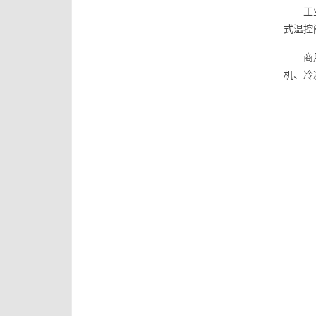
工
式温控
商
机、冷