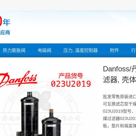
热力膨胀阀
电磁阀
压力, 温度控制器
附件
行
Danfo
滤器, 壳体
批发零售原装进口
可互换滤芯型干燥
023U2019型
燥过滤器023U2
板，垫片和端盖