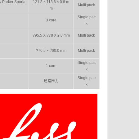
y Parker Sporla
121.8 × 113.6 × 0.8 m
Multi pack
m
Single pac
3 core
k
?95.5 X ?78 X 2.0 mm
Multi pack
?76.5 × ?60.0 mm
Multi pack
Single pac
1 core
k
Single pac
通常压力
k