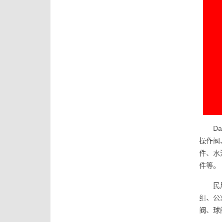
D
操作阀
件、水
件等。
民
组、公
阀、球阀