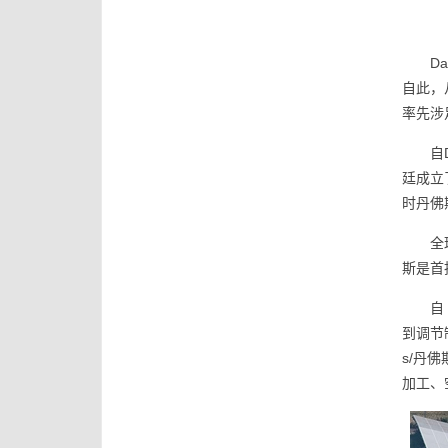
D
自此，
率先涉
自
廷成立
时丹佛
全
斯是首
自
到调节
s/丹
加工、