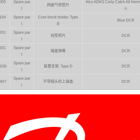
005
Spare par
Alco ADKS Carly Catch All Henr
阀盖气密垫片
t
n
104
Spare par
Core block holder. Type
Blue DCR
t
B
201
Spare par
毡垫密片
DCR
t
201
Spare par
端盖弹簧
DCR
t
Spare par
030
装置支架. Type D
DCR
t
Spare par
907
不带插头的上端盖
DCR
t