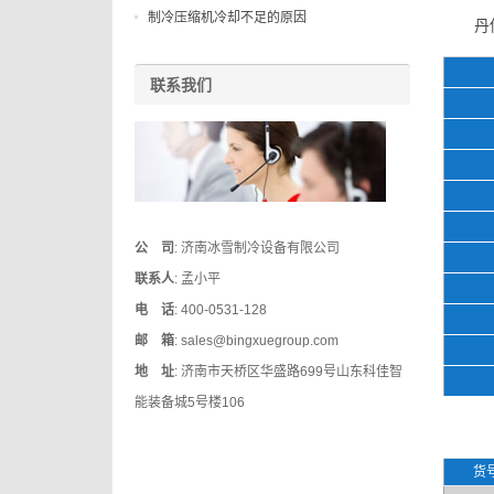
制冷压缩机冷却不足的原因
丹
联系我们
公 司
: 济南冰雪制冷设备有限公司
联系人
: 孟小平
电 话
: 400-0531-128
邮 箱
: sales@bingxuegroup.com
地 址
: 济南市天桥区华盛路699号山东科佳智
能装备城5号楼106
货