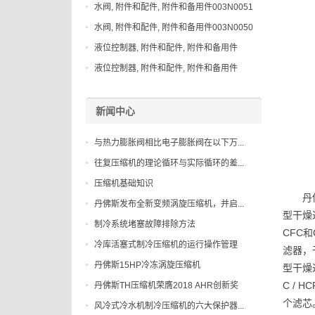
水阀, 附件和配件, 附件和备用件003N0051
水阀, 附件和配件, 附件和备用件003N0050
液位控制器, 附件和配件, 附件和备用件
148H3044
液位控制器, 附件和配件, 附件和备用件
027B2083
新闻中心
与热力膨胀阀相比电子膨胀阀在以下万...
往复压缩机的理论循环与实际循环的差...
压缩机基础知识
丹
丹佛斯发布全新变频涡旋压缩机，并启...
型干燥
制冷系统堵塞故障排除方法
CFC
冷库活塞式制冷压缩机的运行操作管理
滤器，
丹佛斯15HP冷冻涡旋压缩机
型干燥
C /
丹佛斯TH压缩机荣膺2018 AHR创新奖
个滤芯
风冷式冷水机制冷压缩机的六大保护器...