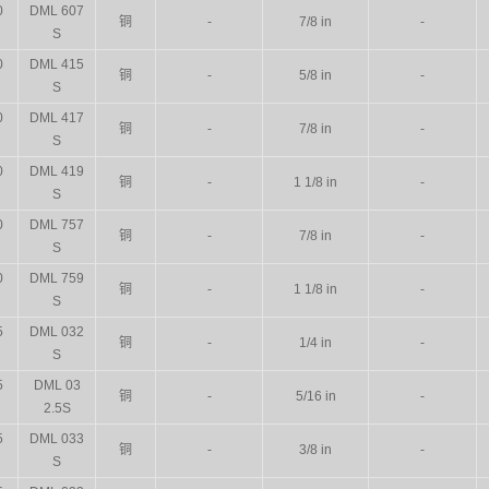
0
DML 607
铜
-
7/8 in
-
S
0
DML 415
铜
-
5/8 in
-
S
0
DML 417
铜
-
7/8 in
-
S
0
DML 419
铜
-
1 1/8 in
-
S
0
DML 757
铜
-
7/8 in
-
S
0
DML 759
铜
-
1 1/8 in
-
S
5
DML 032
铜
-
1/4 in
-
S
5
DML 03
铜
-
5/16 in
-
2.5S
5
DML 033
铜
-
3/8 in
-
S