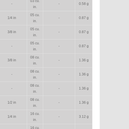
03 cu.
-
-
0.58 g
in.
05 cu.
1/4 in
-
0.87 g
in.
05 cu.
3/8 in
-
0.87 g
in.
05 cu.
-
-
0.87 g
in.
08 cu.
3/8 in
-
1.36 g
in.
08 cu.
-
-
1.36 g
in.
08 cu.
-
-
1.36 g
in.
08 cu.
1/2 in
-
1.36 g
in.
16 cu.
1/4 in
-
3.12 g
in.
16 cu.