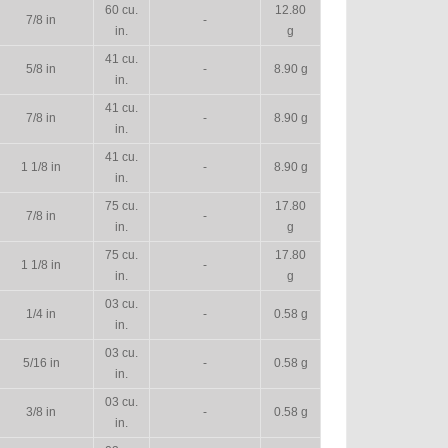
60 cu.
12.80
7/8 in
-
in.
g
41 cu.
5/8 in
-
8.90 g
in.
41 cu.
7/8 in
-
8.90 g
in.
41 cu.
1 1/8 in
-
8.90 g
in.
75 cu.
17.80
7/8 in
-
in.
g
75 cu.
17.80
1 1/8 in
-
in.
g
03 cu.
1/4 in
-
0.58 g
in.
03 cu.
5/16 in
-
0.58 g
in.
03 cu.
3/8 in
-
0.58 g
in.