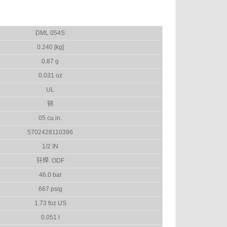
DML 054S
0.240 [kg]
0.87 g
0.031 oz
UL
铜
05 cu.in.
5702428110396
1/2 IN
钎焊. ODF
46.0 bar
667 psig
1.73 foz US
0.051 l