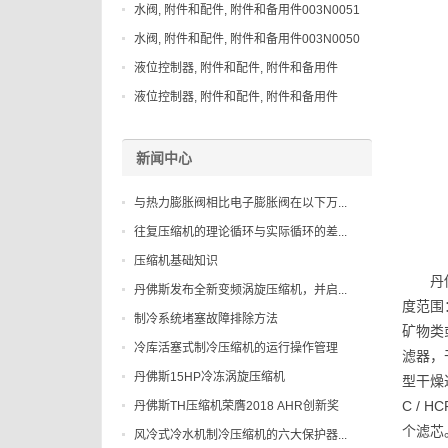
水阀, 附件和配件, 附件和备用件003N0051
水阀, 附件和配件, 附件和备用件003N0050
液位控制器, 附件和配件, 附件和备用件
148H3044
液位控制器, 附件和配件, 附件和备用件
027B2083
新闻中心
与热力膨胀阀相比电子膨胀阀在以下万...
往复压缩机的理论循环与实际循环的差...
压缩机基础知识
丹
丹佛斯发布全新变频涡旋压缩机，并启...
度范围：
制冷系统堵塞故障排除方法
矿物类
冷库活塞式制冷压缩机的运行操作管理
滤器，
丹佛斯15HP冷冻涡旋压缩机
型干燥
C /
丹佛斯TH压缩机荣膺2018 AHR创新奖
个滤芯
风冷式冷水机制冷压缩机的六大保护器...