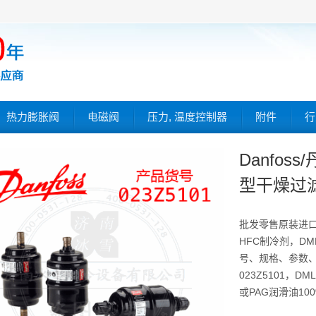
热力膨胀阀
电磁阀
压力, 温度控制器
附件
行
Danfos
型干燥过滤器
批发零售原装进
HFC制冷剂，DM
号、规格、参数、图
023Z5101，
或PAG润滑油10