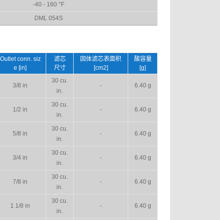
-40 - 160 °F
DML 054S
Outlet conn. siz
滤芯
固体滤芯表面积
酸容量
e [in]
尺寸
[cm2]
[g]
30 cu.
3/8 in
-
6.40 g
in.
30 cu.
1/2 in
-
6.40 g
in.
30 cu.
5/8 in
-
6.40 g
in.
30 cu.
3/4 in
-
6.40 g
in.
30 cu.
7/8 in
-
6.40 g
in.
30 cu.
1 1/8 in
-
6.40 g
in.