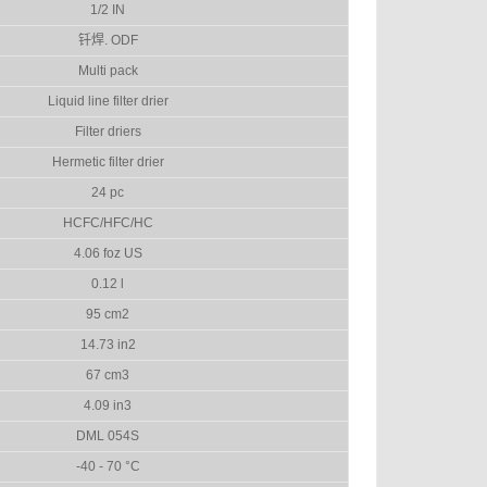
1/2 IN
钎焊. ODF
Multi pack
Liquid line filter drier
Filter driers
Hermetic filter drier
24 pc
HCFC/HFC/HC
4.06 foz US
0.12 l
95 cm2
14.73 in2
67 cm3
4.09 in3
DML 054S
-40 - 70 °C