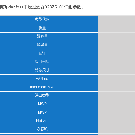
佛斯/danfoss干燥过滤器023Z5101详细参数：
类型代码
质量
酸容量
酸容量
认证
接口材质
滤芯尺寸
EAN no.
Inlet conn. size
进口类型
MWP
MWP
Net vol.
净容积