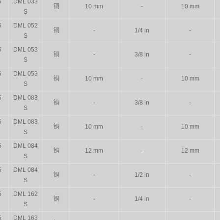
5
DML 033
铜
10 mm
-
10 mm
S
5
DML 052
铜
-
1/4 in
-
S
5
DML 053
铜
-
3/8 in
-
S
5
DML 053
铜
10 mm
-
10 mm
S
5
DML 083
铜
-
3/8 in
-
S
5
DML 083
铜
10 mm
-
10 mm
S
5
DML 084
铜
12 mm
-
12 mm
S
5
DML 084
铜
-
1/2 in
-
S
5
DML 162
铜
-
1/4 in
-
S
5
DML 163