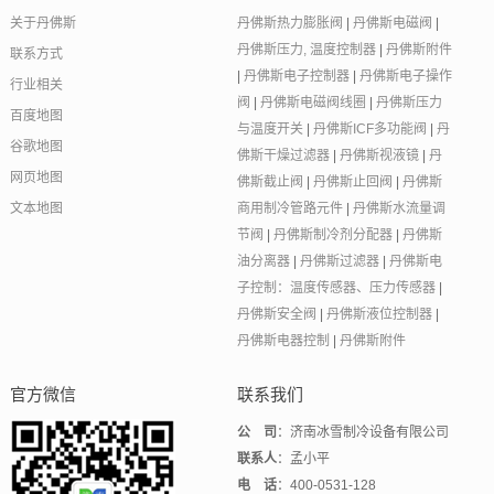
关于丹佛斯
丹佛斯热力膨胀阀
|
丹佛斯电磁阀
|
丹佛斯压力, 温度控制器
|
丹佛斯附件
联系方式
|
丹佛斯电子控制器
|
丹佛斯电子操作
行业相关
阀
|
丹佛斯电磁阀线圈
|
丹佛斯压力
百度地图
与温度开关
|
丹佛斯ICF多功能阀
|
丹
谷歌地图
佛斯干燥过滤器
|
丹佛斯视液镜
|
丹
网页地图
佛斯截止阀
|
丹佛斯止回阀
|
丹佛斯
文本地图
商用制冷管路元件
|
丹佛斯水流量调
节阀
|
丹佛斯制冷剂分配器
|
丹佛斯
油分离器
|
丹佛斯过滤器
|
丹佛斯电
子控制：温度传感器、压力传感器
|
丹佛斯安全阀
|
丹佛斯液位控制器
|
丹佛斯电器控制
|
丹佛斯附件
官方微信
联系我们
公 司
：济南冰雪制冷设备有限公司
联系人
：孟小平
电 话
：400-0531-128