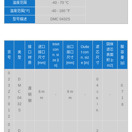
温度范围
-40 - 70 °C
温度范围[°F]
-40 - 160 °F
型号描述
DMC 0432S
Inlet
固体
接
进口
出口
Outle
滤
酸
con
滤芯
货
类
口
接口
接口
t con
芯
容
n. si
表面
号
型
材
尺寸
尺寸
n. siz
尺
量
ze [i
积 [c
质
[mm]
[mm]
e [in]
寸
[g]
n]
m2]
0
2
D
0
3
M
4
0.
渡
Z
C
6 m
6 m
c
7
铜
-
-
-
7
04
m
m
u.
1
钢
0
32
i
g
1
S
n.
2
0
2
D
2