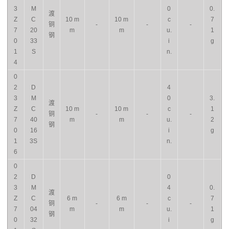
3
M
0
0.
渡
Z
C
10 m
10 m
c
7
铜
-
-
-
7
20
m
m
u.
1
钢
0
33
i
g
1
S
n.
4
0
2
D
4
3
M
0
3.
渡
Z
C
10 m
10 m
c
1
铜
-
-
-
7
40
m
m
u.
2
钢
0
16
i
g
1
3S
n.
6
0
2
D
0
3
M
4
0.
渡
Z
C
6 m
6 m
c
7
铜
-
-
-
7
04
m
m
u.
1
钢
0
32
i
g