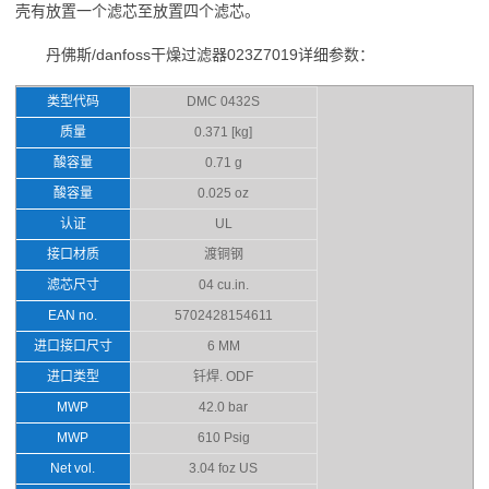
壳有放置一个滤芯至放置四个滤芯。
丹佛斯/danfoss干燥过滤器023Z7019详细参数：
类型代码
DMC 0432S
质量
0.371 [kg]
酸容量
0.71 g
酸容量
0.025 oz
认证
UL
接口材质
渡铜钢
滤芯尺寸
04 cu.in.
EAN no.
5702428154611
进口接口尺寸
6 MM
进口类型
钎焊. ODF
MWP
42.0 bar
MWP
610 Psig
Net vol.
3.04 foz US