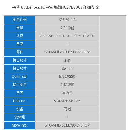
丹佛斯/danfoss ICF多功能阀027L3067详细参数：
类型代码
ICF 20-4-9
质量
7.24 [kg]
认证
CE. EAC. LLC CDC TYSK. TüV. UL
目录
II
部件
STOP-FIL-SOLENOID-STOP
接口尺寸
1 in
接口尺寸
25 mm
Conn. std.
EN 10220
接口类型
对接焊缝
方向
直通型
EAN no.
5702428240185
设备
阀帽
流体组
I
More info.
STOP-FIL-SOLENOID-STOP