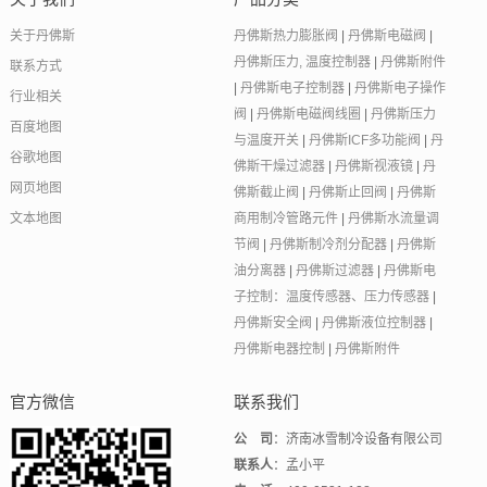
关于丹佛斯
丹佛斯热力膨胀阀
|
丹佛斯电磁阀
|
丹佛斯压力, 温度控制器
|
丹佛斯附件
联系方式
|
丹佛斯电子控制器
|
丹佛斯电子操作
行业相关
阀
|
丹佛斯电磁阀线圈
|
丹佛斯压力
百度地图
与温度开关
|
丹佛斯ICF多功能阀
|
丹
谷歌地图
佛斯干燥过滤器
|
丹佛斯视液镜
|
丹
网页地图
佛斯截止阀
|
丹佛斯止回阀
|
丹佛斯
文本地图
商用制冷管路元件
|
丹佛斯水流量调
节阀
|
丹佛斯制冷剂分配器
|
丹佛斯
油分离器
|
丹佛斯过滤器
|
丹佛斯电
子控制：温度传感器、压力传感器
|
丹佛斯安全阀
|
丹佛斯液位控制器
|
丹佛斯电器控制
|
丹佛斯附件
官方微信
联系我们
公 司
：济南冰雪制冷设备有限公司
联系人
：孟小平