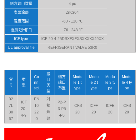
侧方端口数量
4 pc
表面涂层
ZnCr04
温度范围
-60 - 120 °C
温度范围[°F]
-76 - 248 °F
ICF type
ICF-20-4-25DSXFXEXSXXXXX49XX
UL approval file
REFRIGERANT VALVE 53R0
接
Co
侧方
Modu
Modu
Modu
Modu
货
类
口
nn.
端口
le 1 t
le 2 t
le 3 ty
le 4 ty
号
型
类
std.
布置
ype
ype
pe
pe
型
02
EN
对
ICF
P2-P
7L
10
接
ICFS
ICFF
ICFE
ICFS
20-
3-P5
30
22
焊
20
20
20
20
4-9
-P6
67
0
缝