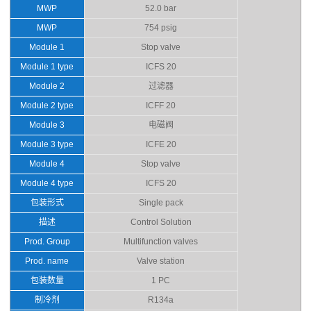
MWP
52.0 bar
MWP
754 psig
Module 1
Stop valve
Module 1 type
ICFS 20
Module 2
过滤器
Module 2 type
ICFF 20
Module 3
电磁阀
Module 3 type
ICFE 20
Module 4
Stop valve
Module 4 type
ICFS 20
包装形式
Single pack
描述
Control Solution
Prod. Group
Multifunction valves
Prod. name
Valve station
包装数量
1 PC
制冷剂
R134a