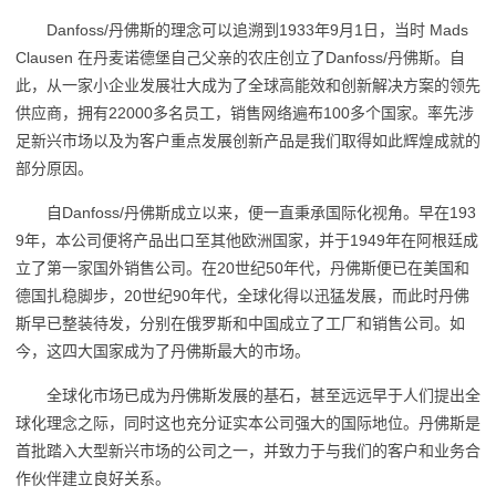
Danfoss/丹佛斯的理念可以追溯到1933年9月1日，当时 Mads
Clausen 在丹麦诺德堡自己父亲的农庄创立了Danfoss/丹佛斯。自
此，从一家小企业发展壮大成为了全球高能效和创新解决方案的领先
供应商，拥有22000多名员工，销售网络遍布100多个国家。率先涉
足新兴市场以及为客户重点发展创新产品是我们取得如此辉煌成就的
部分原因。
自Danfoss/丹佛斯成立以来，便一直秉承国际化视角。早在193
9年，本公司便将产品出口至其他欧洲国家，并于1949年在阿根廷成
立了第一家国外销售公司。在20世纪50年代，丹佛斯便已在美国和
德国扎稳脚步，20世纪90年代，全球化得以迅猛发展，而此时丹佛
斯早已整装待发，分别在俄罗斯和中国成立了工厂和销售公司。如
今，这四大国家成为了丹佛斯最大的市场。
全球化市场已成为丹佛斯发展的基石，甚至远远早于人们提出全
球化理念之际，同时这也充分证实本公司强大的国际地位。丹佛斯是
首批踏入大型新兴市场的公司之一，并致力于与我们的客户和业务合
作伙伴建立良好关系。