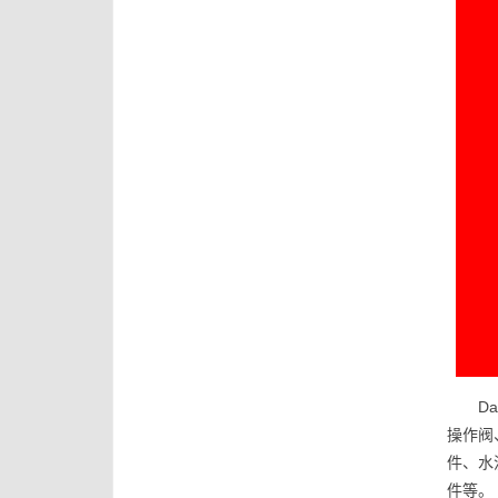
D
操作阀
件、水
件等。