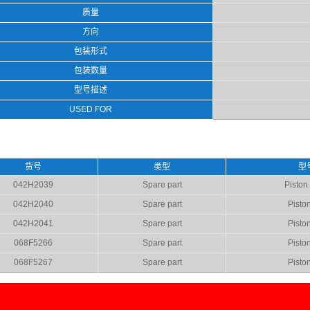
质量
方向
包装形式
包装数量
型号描述
USED FOR
货号
类型
型
042H2039
Spare part
Piston 
042H2040
Spare part
Piston
042H2041
Spare part
Piston
068F5266
Spare part
Piston
068F5267
Spare part
Piston