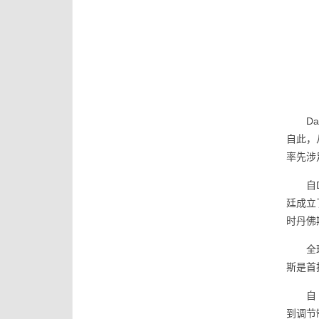
D
自此，
率先涉
自
廷成立
时丹佛
全
斯是首
自
到调节