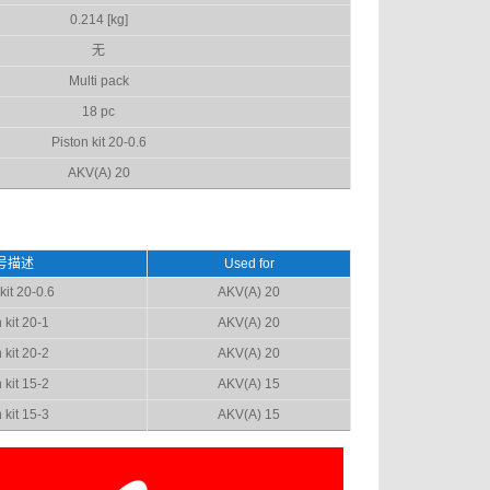
0.214 [kg]
无
Multi pack
18 pc
Piston kit 20-0.6
AKV(A) 20
号描述
Used for
kit 20-0.6
AKV(A) 20
 kit 20-1
AKV(A) 20
 kit 20-2
AKV(A) 20
 kit 15-2
AKV(A) 15
 kit 15-3
AKV(A) 15