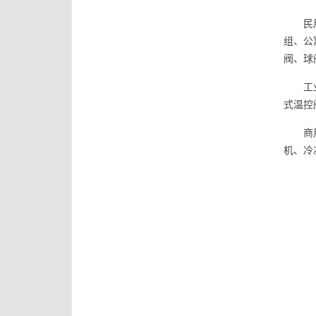
民
组、公
阀、球阀
工
式温控
商
机、冷