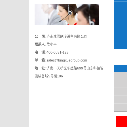
公 司
: 济南冰雪制冷设备有限公司
联系人
: 孟小平
电 话
: 400-0531-128
邮 箱
: sales@bingxuegroup.com
地 址
: 济南市天桥区华盛路699号山东科佳智
能装备城5号楼106