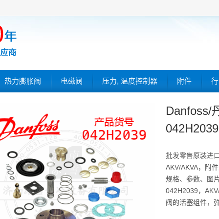
热力膨胀阀
电磁阀
压力, 温度控制器
附件
行
Danfos
042H2039
批发零售原装进
AKV/AKVA，附
规格、参数、图片、
042H2039，A
阀的活塞组件，