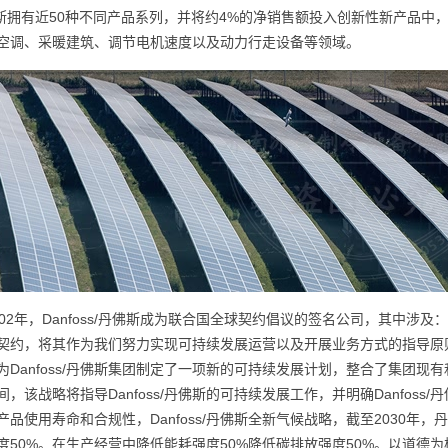
佛斯拥有近50种不同产品系列，并将约4%的净销售额投入创新性新产品中，
空调、采暖建筑、调节电机速度以及动力行走设备等领域。
002年，Danfoss/丹佛斯成为联合国全球契约倡议的签名公司，其中涉及：
契约，将其作为我们努力实现可持续发展运营以及开展业务方式的指导原则
为Danfoss/丹佛斯集团制定了一项新的可持续发展计划，整合了集团现有
间，该战略将指导Danfoss/丹佛斯的可持续发展工作，并明确Danfos
产品使用寿命和合规性，Danfoss/丹佛斯全新气候战略，截至2030年
度50%。在生产经营中降低能耗强度50%降低碳排放强度50%。以道德为核