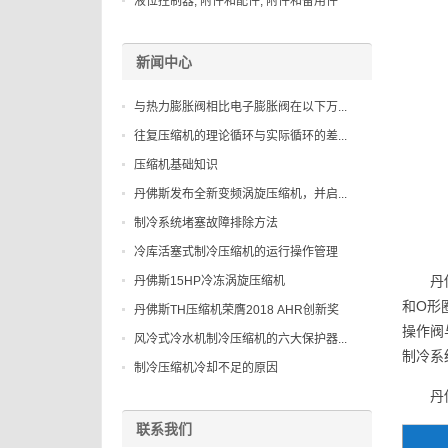
液位控制器, 附件和配件, 附件和备用件
027B2083
新闻中心
与热力膨胀阀相比电子膨胀阀在以下万...
往复压缩机的理论循环与实际循环的差...
压缩机基础知识
丹佛斯发布全新变频涡旋压缩机，并启...
制冷系统堵塞故障排除方法
冷库活塞式制冷压缩机的运行操作管理
丹
丹佛斯15HP冷冻涡旋压缩机
和O形
丹佛斯TH压缩机荣膺2018 AHR创新奖
操作阀
风冷式冷水机制冷压缩机的六大保护器...
制冷系
制冷压缩机冷却不足的原因
丹
联系我们