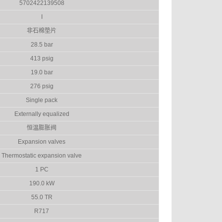
5702422139508
I
非石棉垫片
28.5 bar
413 psig
19.0 bar
276 psig
Single pack
Externally equalized
恒温膨胀阀
Expansion valves
Thermostatic expansion valve
1 PC
190.0 kW
55.0 TR
R717