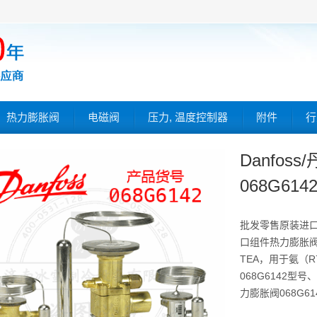
热力膨胀阀
电磁阀
压力, 温度控制器
附件
行
Danfo
068G614
批发零售原装进
口组件热力膨胀阀，T 
TEA，用于氨（R
068G6142型
力膨胀阀068G61