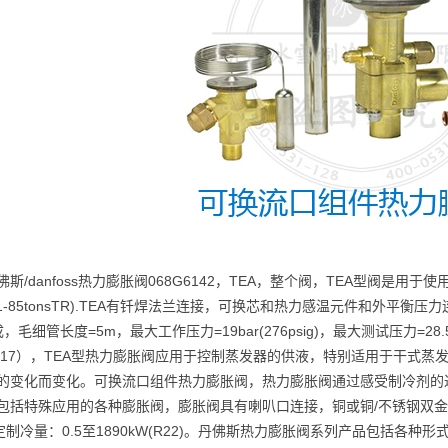
佛斯/danfoss热力膨胀阀068G6142，TEA，整个阀，TEA型阀是用于使
(1-85tonsTR).TEA有钎焊法兰连接，可换芯和热力感温元件和外平衡压
，毛细管长度=5m，最大工作压力=19bar(276psig)，最大测试压力=28.5
717），TEA型热力膨胀阀应用于控制蒸发器的供液，特别适用于干式
的变化而变化。可换流口组件热力膨胀阀，热力膨胀阀通过感受制冷剂的
包括特殊应用的各种膨胀阀，膨胀阀具有喇叭口连接，铜或铜/不锈钢双金属钎
定制冷量：0.5至1890kW(R22)。丹佛斯热力膨胀阀系列产品包括各