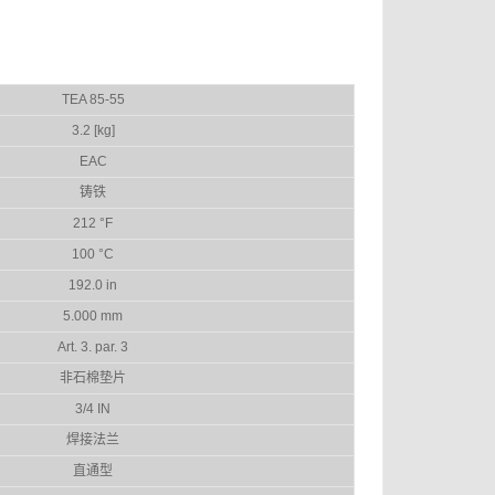
TEA 85-55
3.2 [kg]
EAC
铸铁
212 °F
100 °C
192.0 in
5.000 mm
Art. 3. par. 3
非石棉垫片
3/4 IN
焊接法兰
直通型