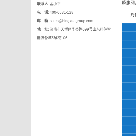
膨胀阀
联系人
: 孟小平
电 话
: 400-0531-128
丹
邮 箱
: sales@bingxuegroup.com
地 址
: 济南市天桥区华盛路699号山东科佳智
能装备城5号楼106