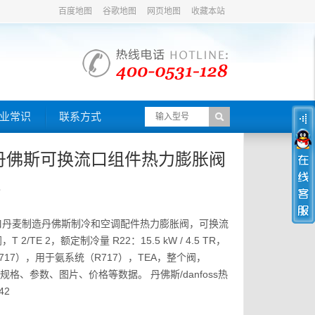
百度地图
谷歌地图
网页地图
收藏本站
业常识
联系方式
ss/丹佛斯可换流口组件热力膨胀阀
2
口丹麦制造丹佛斯制冷和空调配件热力膨胀阀，可换流
2/TE 2，额定制冷量 R22：15.5 kW / 4.5 TR，
717），用于氨系统（R717），TEA，整个阀，
号、规格、参数、图片、价格等数据。 丹佛斯/danfoss热
42