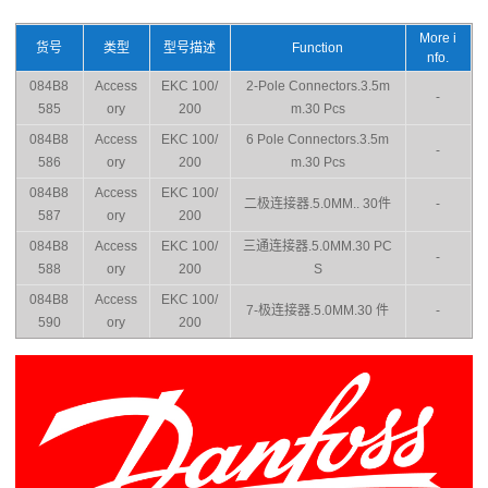
More i
货号
类型
型号描述
Function
nfo.
084B8
Access
EKC 100/
2-Pole Connectors.3.5m
-
585
ory
200
m.30 Pcs
084B8
Access
EKC 100/
6 Pole Connectors.3.5m
-
586
ory
200
m.30 Pcs
084B8
Access
EKC 100/
二极连接器.5.0MM.. 30件
-
587
ory
200
084B8
Access
EKC 100/
三通连接器.5.0MM.30 PC
-
588
ory
200
S
084B8
Access
EKC 100/
7-极连接器.5.0MM.30 件
-
590
ory
200