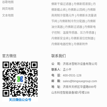
谷歌地图
佛斯干燥过滤器
|
丹佛斯视液镜
|
丹
网页地图
佛斯截止阀
|
丹佛斯止回阀
|
丹佛斯
文本地图
商用制冷管路元件
|
丹佛斯水流量调
节阀
|
丹佛斯制冷剂分配器
|
丹佛斯
油分离器
|
丹佛斯过滤器
|
丹佛斯电
子控制：温度传感器、压力传感器
|
丹佛斯安全阀
|
丹佛斯液位控制器
|
丹佛斯电器控制
|
丹佛斯附件
官方微信
联系我们
公 司
：济南冰雪制冷设备有限公司
联系人
：孟小平
电 话
：400-0531-128
邮 箱
：sales@bingxuegroup.com
地 址
：济南市天桥区华盛路699号
山东科佳智能装备城5号楼106