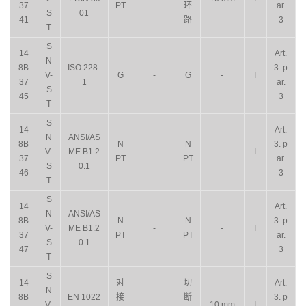
37
PT
环
ar.
S
01
41
路
3
T
S
14
Art.
N
8B
ISO 228-
3. p
V-
G
-
G
-
I
37
1
ar.
S
45
3
T
S
14
Art.
N
ANSI/AS
8B
N
N
3. p
V-
ME B1.2
-
-
I
37
PT
PT
ar.
S
0.1
46
3
T
S
14
Art.
N
ANSI/AS
8B
N
N
3. p
V-
ME B1.2
-
-
I
37
PT
PT
ar.
S
0.1
47
3
T
S
14
对
切
Art.
N
8B
EN 1022
接
断
3. p
V-
-
10 mm
I