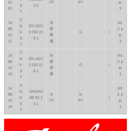
41
PT
PT
ar.
S
0.1
81
3
T
S
14
对
Art.
N
EN 1022
8B
接
3. p
V-
0 ISO 22
-
G
-
I
42
焊
ar.
S
8-1
11
缝
3
T
S
14
对
Art.
N
EN 1022
8B
接
3. p
V-
0 ISO 22
-
G
-
I
42
焊
ar.
S
8-1
18
缝
3
T
S
14
Art.
N
ANSI/AS
8B
N
N
3. p
V-
ME B1.2
-
-
I
42
PT
PT
ar.
S
0.1
24
3
T