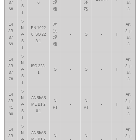
37
0
焊
环
ar.
S
68
缝
路
3
T
S
14
对
Art.
N
EN 1022
8B
接
3. p
V-
0 ISO 22
-
G
-
I
37
焊
ar.
S
8-1
69
缝
3
T
S
14
Art.
N
8B
ISO 228-
3. p
V-
G
-
G
-
I
37
1
ar.
S
78
3
T
S
14
Art.
N
ANSI/AS
8B
N
N
3. p
V-
ME B1.2
-
-
I
41
PT
PT
ar.
S
0.1
80
3
T
S
14
Art.
N
ANSI/AS
8B
N
N
3. p
V-
ME B1.2
-
-
I