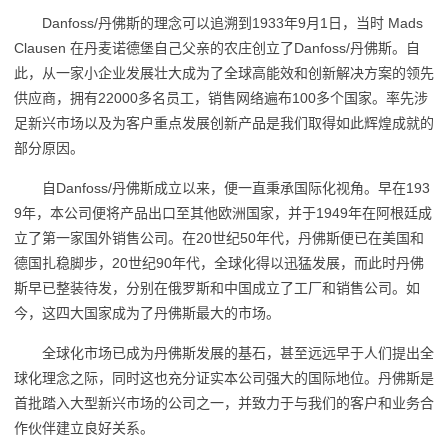
Danfoss/丹佛斯的理念可以追溯到1933年9月1日，当时 Mads
Clausen 在丹麦诺德堡自己父亲的农庄创立了Danfoss/丹佛斯。自
此，从一家小企业发展壮大成为了全球高能效和创新解决方案的领先
供应商，拥有22000多名员工，销售网络遍布100多个国家。率先涉
足新兴市场以及为客户重点发展创新产品是我们取得如此辉煌成就的
部分原因。
自Danfoss/丹佛斯成立以来，便一直秉承国际化视角。早在193
9年，本公司便将产品出口至其他欧洲国家，并于1949年在阿根廷成
立了第一家国外销售公司。在20世纪50年代，丹佛斯便已在美国和
德国扎稳脚步，20世纪90年代，全球化得以迅猛发展，而此时丹佛
斯早已整装待发，分别在俄罗斯和中国成立了工厂和销售公司。如
今，这四大国家成为了丹佛斯最大的市场。
全球化市场已成为丹佛斯发展的基石，甚至远远早于人们提出全
球化理念之际，同时这也充分证实本公司强大的国际地位。丹佛斯是
首批踏入大型新兴市场的公司之一，并致力于与我们的客户和业务合
作伙伴建立良好关系。