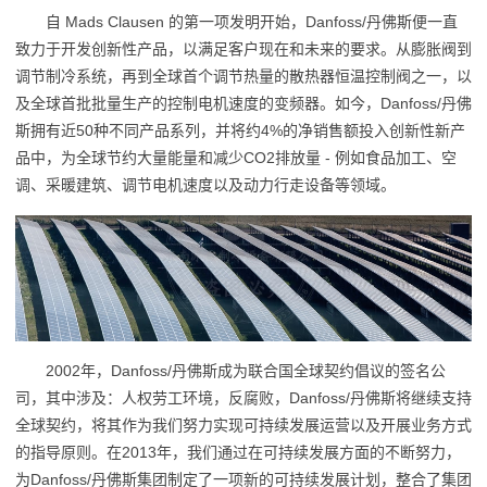
自 Mads Clausen 的第一项发明开始，Danfoss/丹佛斯便一直
致力于开发创新性产品，以满足客户现在和未来的要求。从膨胀阀到
调节制冷系统，再到全球首个调节热量的散热器恒温控制阀之一，以
及全球首批批量生产的控制电机速度的变频器。如今，Danfoss/丹佛
斯拥有近50种不同产品系列，并将约4%的净销售额投入创新性新产
品中，为全球节约大量能量和减少CO2排放量 - 例如食品加工、空
调、采暖建筑、调节电机速度以及动力行走设备等领域。
2002年，Danfoss/丹佛斯成为联合国全球契约倡议的签名公
司，其中涉及：人权劳工环境，反腐败，Danfoss/丹佛斯将继续支持
全球契约，将其作为我们努力实现可持续发展运营以及开展业务方式
的指导原则。在2013年，我们通过在可持续发展方面的不断努力，
为Danfoss/丹佛斯集团制定了一项新的可持续发展计划，整合了集团