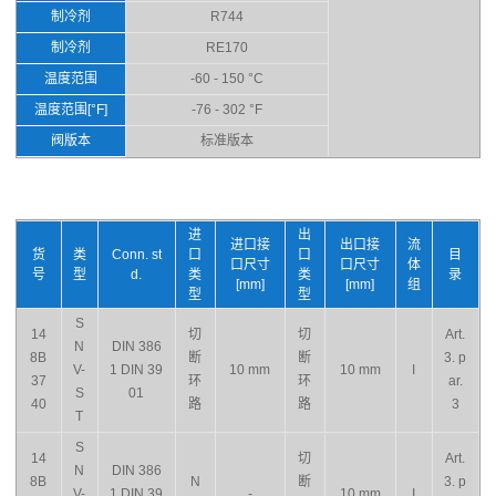
制冷剂
R744
制冷剂
RE170
温度范围
-60 - 150 °C
温度范围[°F]
-76 - 302 °F
阀版本
标准版本
进
出
进口接
出口接
流
货
类
Conn. st
口
口
目
口尺寸
口尺寸
体
号
型
d.
类
类
录
[mm]
[mm]
组
型
型
S
14
切
切
Art.
N
DIN 386
8B
断
断
3. p
V-
1 DIN 39
10 mm
10 mm
I
37
环
环
ar.
S
01
40
路
路
3
T
S
14
切
Art.
N
DIN 386
8B
N
断
3. p
V-
1 DIN 39
-
10 mm
I