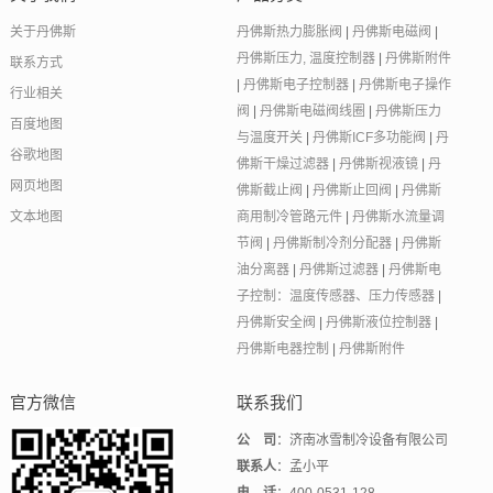
关于丹佛斯
丹佛斯热力膨胀阀
|
丹佛斯电磁阀
|
丹佛斯压力, 温度控制器
|
丹佛斯附件
联系方式
|
丹佛斯电子控制器
|
丹佛斯电子操作
行业相关
阀
|
丹佛斯电磁阀线圈
|
丹佛斯压力
百度地图
与温度开关
|
丹佛斯ICF多功能阀
|
丹
谷歌地图
佛斯干燥过滤器
|
丹佛斯视液镜
|
丹
网页地图
佛斯截止阀
|
丹佛斯止回阀
|
丹佛斯
文本地图
商用制冷管路元件
|
丹佛斯水流量调
节阀
|
丹佛斯制冷剂分配器
|
丹佛斯
油分离器
|
丹佛斯过滤器
|
丹佛斯电
子控制：温度传感器、压力传感器
|
丹佛斯安全阀
|
丹佛斯液位控制器
|
丹佛斯电器控制
|
丹佛斯附件
官方微信
联系我们
公 司
：济南冰雪制冷设备有限公司
联系人
：孟小平
电 话
：400-0531-128