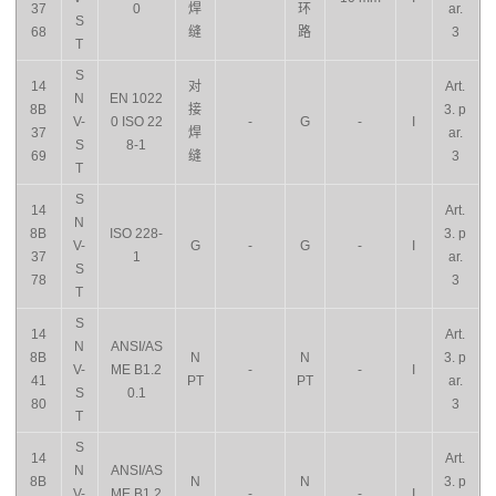
37
0
焊
环
ar.
S
68
缝
路
3
T
S
14
对
Art.
N
EN 1022
8B
接
3. p
V-
0 ISO 22
-
G
-
I
37
焊
ar.
S
8-1
69
缝
3
T
S
14
Art.
N
8B
ISO 228-
3. p
V-
G
-
G
-
I
37
1
ar.
S
78
3
T
S
14
Art.
N
ANSI/AS
8B
N
N
3. p
V-
ME B1.2
-
-
I
41
PT
PT
ar.
S
0.1
80
3
T
S
14
Art.
N
ANSI/AS
8B
N
N
3. p
V-
ME B1.2
-
-
I