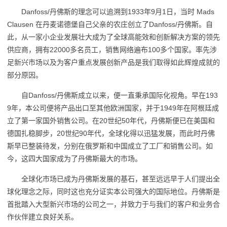
Danfoss/丹佛斯的理念可以追溯到1933年9月1日，当时 Mads
Clausen 在丹麦诺德堡自己父亲的农庄创立了Danfoss/丹佛斯。自
此，从一家小企业发展壮大成为了全球高能效和创新解决方案的领先
供应商，拥有22000多名员工，销售网络遍布100多个国家。率先涉
足新兴市场以及为客户重点发展创新产品是我们取得如此辉煌成就的
部分原因。
自Danfoss/丹佛斯成立以来，便一直秉承国际化视角。早在193
9年，本公司便将产品出口至其他欧洲国家，并于1949年在阿根廷成
立了第一家国外销售公司。在20世纪50年代，丹佛斯便已在美国和
德国扎稳脚步，20世纪90年代，全球化得以迅猛发展，而此时丹佛
斯早已整装待发，分别在俄罗斯和中国成立了工厂和销售公司。如
今，这四大国家成为了丹佛斯最大的市场。
全球化市场已成为丹佛斯发展的基石，甚至远远早于人们提出全
球化理念之际，同时这也充分证实本公司强大的国际地位。丹佛斯是
首批踏入大型新兴市场的公司之一，并致力于与我们的客户和业务合
作伙伴建立良好关系。