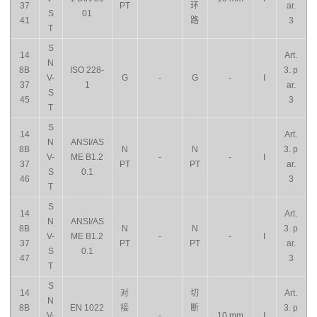
37
PT
环
ar.
S
01
41
路
3
T
S
14
Art.
N
8B
ISO 228-
3. p
V-
G
-
G
-
I
37
1
ar.
S
45
3
T
S
14
Art.
N
ANSI/AS
8B
N
N
3. p
V-
ME B1.2
-
-
I
37
PT
PT
ar.
S
0.1
46
3
T
S
14
Art.
N
ANSI/AS
8B
N
N
3. p
V-
ME B1.2
-
-
I
37
PT
PT
ar.
S
0.1
47
3
T
S
14
对
切
Art.
N
8B
EN 1022
接
断
3. p
V-
-
10 mm
I