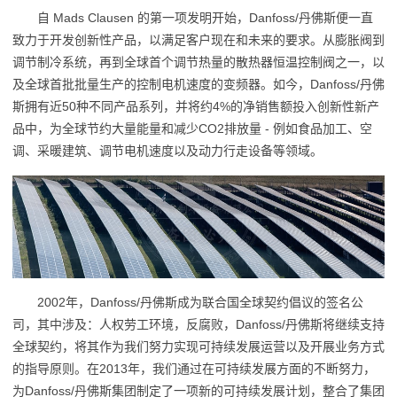
自 Mads Clausen 的第一项发明开始，Danfoss/丹佛斯便一直
致力于开发创新性产品，以满足客户现在和未来的要求。从膨胀阀到
调节制冷系统，再到全球首个调节热量的散热器恒温控制阀之一，以
及全球首批批量生产的控制电机速度的变频器。如今，Danfoss/丹佛
斯拥有近50种不同产品系列，并将约4%的净销售额投入创新性新产
品中，为全球节约大量能量和减少CO2排放量 - 例如食品加工、空
调、采暖建筑、调节电机速度以及动力行走设备等领域。
2002年，Danfoss/丹佛斯成为联合国全球契约倡议的签名公
司，其中涉及：人权劳工环境，反腐败，Danfoss/丹佛斯将继续支持
全球契约，将其作为我们努力实现可持续发展运营以及开展业务方式
的指导原则。在2013年，我们通过在可持续发展方面的不断努力，
为Danfoss/丹佛斯集团制定了一项新的可持续发展计划，整合了集团