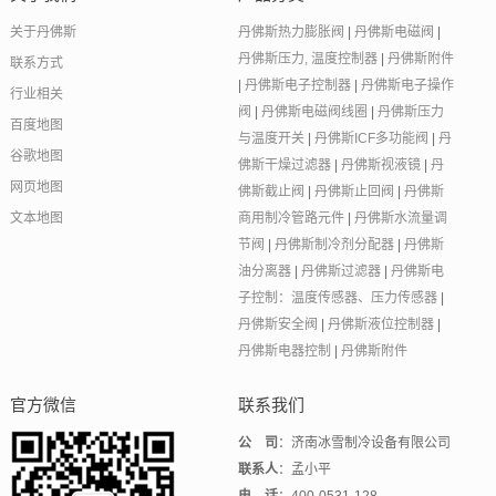
关于丹佛斯
丹佛斯热力膨胀阀
|
丹佛斯电磁阀
|
丹佛斯压力, 温度控制器
|
丹佛斯附件
联系方式
|
丹佛斯电子控制器
|
丹佛斯电子操作
行业相关
阀
|
丹佛斯电磁阀线圈
|
丹佛斯压力
百度地图
与温度开关
|
丹佛斯ICF多功能阀
|
丹
谷歌地图
佛斯干燥过滤器
|
丹佛斯视液镜
|
丹
网页地图
佛斯截止阀
|
丹佛斯止回阀
|
丹佛斯
文本地图
商用制冷管路元件
|
丹佛斯水流量调
节阀
|
丹佛斯制冷剂分配器
|
丹佛斯
油分离器
|
丹佛斯过滤器
|
丹佛斯电
子控制：温度传感器、压力传感器
|
丹佛斯安全阀
|
丹佛斯液位控制器
|
丹佛斯电器控制
|
丹佛斯附件
官方微信
联系我们
公 司
：济南冰雪制冷设备有限公司
联系人
：孟小平
电 话
：400-0531-128