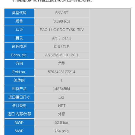
丹佛斯/danfoss截止阀148B4224详细参数：
类型代码
SNV-ST
质量
0.390 [kg]
认证
EAC. LLC CDC TYSK. TüV
目录
Art. 3. par. 3
彩色喷涂
Cr3 / TLP
Conn. std.
ANSI/ASME B1.20.1
方向
角型
EAN no.
5702428177214
流体组
I
相似产品
148B4564
进口接口尺寸
1/2
进口类型
NPT
进口 内部/外部
外部
MWP
52.0 bar
MWP
754 psig