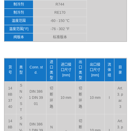
制冷剂
R744
制冷剂
RE170
温度范围
-60 - 150 °C
温度范围[°F]
-76 - 302 °F
阀版本
标准版本
进
出
进口接
出口接
流
货
类
Conn. st
口
口
目
口尺寸
口尺寸
体
号
型
d.
类
类
录
[mm]
[mm]
组
型
型
S
14
切
切
Art.
N
DIN 386
8B
断
断
3. p
V-
1 DIN 39
10 mm
10 mm
I
37
环
环
ar.
S
01
40
路
路
3
T
S
14
切
Art.
N
DIN 386
8B
N
断
3. p
V-
1 DIN 39
-
10 mm
I